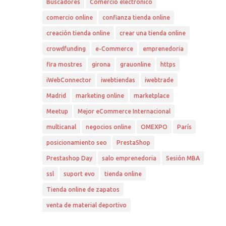
Buscadores
Comercio electrónico
comercio online
confianza tienda online
creación tienda online
crear una tienda online
crowdfunding
e-Commerce
emprenedoria
fira mostres
girona
grauonline
https
iWebConnector
iwebtiendas
iwebtrade
Madrid
marketing online
marketplace
Meetup
Mejor eCommerce Internacional
multicanal
negocios online
OMEXPO
París
posicionamiento seo
PrestaShop
Prestashop Day
salo emprenedoria
Sesión MBA
ssl
suport evo
tienda online
Tienda online de zapatos
venta de material deportivo