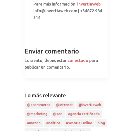
Para más información:
invertiaWeb
|
info@invertiaweb.com | +34872 984
314
Enviar comentario
Lo siento, debes estar
conectado
para
publicar un comentario.
Lo más relevante
@ecommerce
@internet
@invertiaweb
@marketing
@seo
agencia certificada
amazon
analítica
Asesoría Online
blog