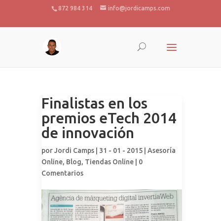
872 984 314
info@jordicamps.com
Finalistas en los
premios eTech 2014
de innovación
por
Jordi Camps
| 31 - 01 - 2015 |
Asesoría
Online
,
Blog
,
Tiendas Online
|
0
Comentarios