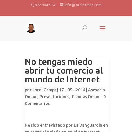
872 984 314
info@jordicamps.com
No tengas miedo
abrir tu comercio al
mundo de Internet
por
Jordi Camps
| 17 - 05 - 2014 |
Asesoría
Online
,
Presentaciones
,
Tiendas Online
|
0
Comentarios
He sido entrevistado por La Vanguardia en