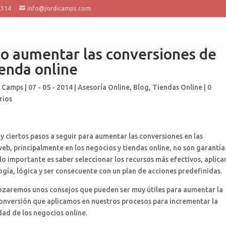
 314
info@jordicamps.com
 aumentar las conversiones de
ienda online
i Camps
| 07 - 05 - 2014 |
Asesoría Online
,
Blog
,
Tiendas Online
|
0
rios
ay ciertos pasos a seguir para aumentar las conversiones en las
eb, principalmente en los negocios y tiendas online, no son garantía
lo importante es saber seleccionar los recursos más efectivos, aplica
ía, lógica y ser consecuente con un plan de acciones predefinidas.
ozaremos unos consejos que pueden ser muy útiles para aumentar la
onversión que aplicamos en nuestros procesos para incrementar la
dad de los negocios online.