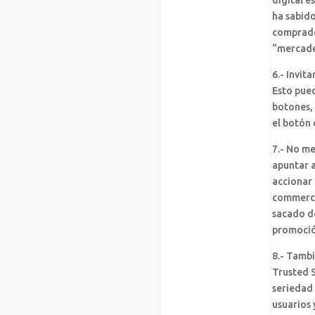
ha sabido
comprador
“mercade
6.- Invita
Esto pued
botones, 
el botón 
7.- No m
apuntar a
accionar 
commerce
sacado d
promoció
8.- Tamb
Trusted S
seriedad 
usuarios 