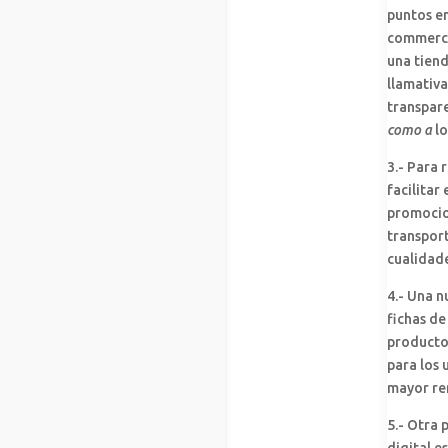
puntos en
commerce 
una tiend
llamativa
transpar
como a
l
3.- Para 
facilitar
promocion
transport
cualidade
4.- Una n
fichas de
productos
para los 
mayor ren
5.- Otra 
digital e