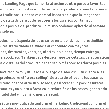
 la Landing Page que llamen la atención es otro punto a favor. El e-
limita a los clientes a poder acceder al producto como lo harían en
a tradicional. Por eso es de vital importancia que la imagen sea
 y detallada para poder proveer a los usuarios con la mayor
encia posible del producto. Lo mismo podemos aplicarlo al
tamaño
os
colores.
reducir la búsqueda de los usuarios en la tienda, es imprescindible
 el resultado dando relevancia al contenido con mayores
es, descuentos, ventajas, ofertas, opiniones, tiempo entrega,
e, stock, etc. También cabe destacar que los detalles, características
s o detalles del producto deben ser lo más precisos claros posibles.
ueva técnica muy utilizada a lo largo del año 2013, en cuanto a las
 producto, es el “
cross selling
”. Se trata de ofrecer a los usuarios
 relacionados al de su búsqueda, y así ofrecer un pack de interés
usuarios y un punto a favor en la reducción de los costes, generando
tabilidad en los márgenes del retail.
práctica muy utilizada tanto en el marketing tradicional como en el
s la inclusión de
ofertas, promociones y descuentos.
Esta estrategia se