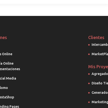
ones
Clientes
Intercamb
s Online
MarketPla
ía Online
Mis Proye
esentaciones
Agregador
cial Media
Diseño Ti
lomo
Generador
estaShop
Marketing
nding Pages