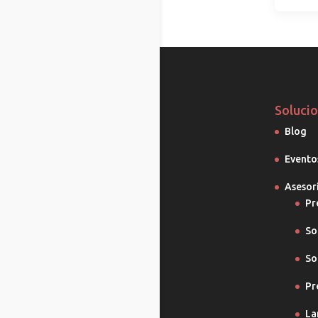
Soluci
Blog
Evento
Asesor
Pr
So
So
Pr
La