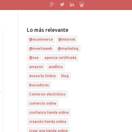
Google+
Twitter
Linkedin
slideshare
Lo más relevante
@ecommerce
@internet
@invertiaweb
@marketing
@seo
agencia certificada
amazon
analítica
Asesoría Online
blog
Buscadores
r
Comercio electrónico
comercio online
confianza tienda online
creación tienda online
crear una tienda online