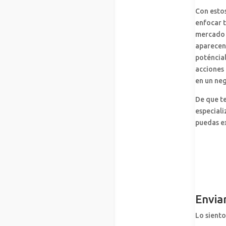
Con estos
enfocar t
mercado o
aparecen 
poténcial
acciones
en un neg
De que t
especial
puedas ex
Envia
Lo siento