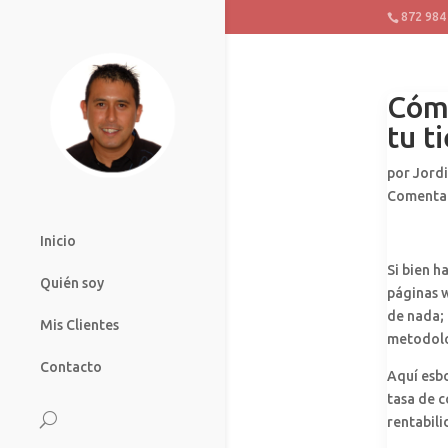
872 984
Cómo
tu t
por
Jord
Comenta
Inicio
Si bien h
Quién soy
páginas w
de nada; 
Mis Clientes
metodolog
Contacto
Aquí esb
tasa de c
rentabili