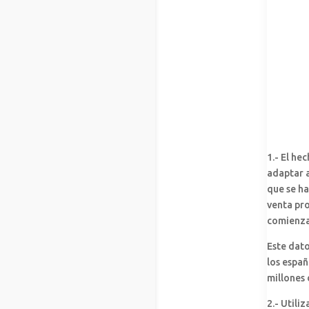
1.- El he
adaptar a
que se h
venta pr
comienza 
Este dato
los españ
millones 
2.- Utili