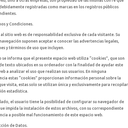
eb, sino a otras empresas, son propiedad de las mismas con fe que
 debidamente registradas como marcas en los registros públicos
ndientes.
inos y Condiciones.
 al sitio web es de responsabilidad exclusiva de cada visitante. Su
navegación suponen aceptar e conocer las advertencias legales,
es y términos de uso que incluyen.
 se informa que el presente espacio web utiliza “cookies”, que son
de texto ubicados en su ordenador con la finalidad de ayudar este
eb a analizar el uso que realizan sus usuarios. En ninguna
ncia estas “cookies” proporcionan información personal sobre la
ue visita, estas solo se utilizan única y exclusivamente para recopilar
ón estadística.
lado, el usuario tiene la posibilidad de configurar su navegador de
e impida la instalación de estos archivos, con su correspondiente
ncia a posible mal funcionamiento de este espacio web.
cción de Datos.