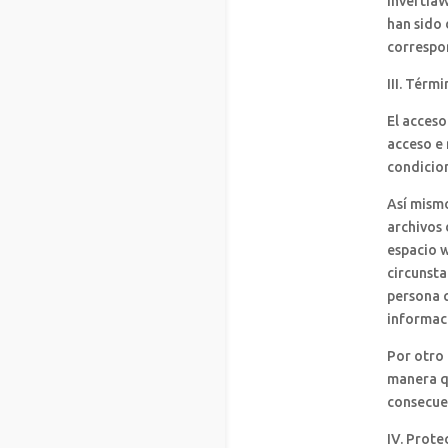
invertiaW
han sido
correspo
III. Térm
El acceso
acceso e 
condicion
Así mismo
archivos 
espacio w
circunsta
persona q
informaci
Por otro 
manera qu
consecue
IV. Prote