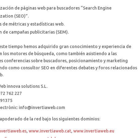
zación de páginas web para buscadores “Search Engine
zation (SEO)”.
s de métricas y estadísticas web.
n de campañas publicitarias (SEM).
este tiempo hemos adquirido gran conocimiento y experiencia de
n los motores de búsqueda, como también asistiendo a las
les conferencias sobre buscadores, posicionamiento y marketing
ando como consultor SEO en diferentes debates y foros relacionados
b.
eb innova solutions S.L.
972 762 227
091375
lectrònic: info@invertiaweb.com
poderado de la red bajo los siguientes dominios:
vertiaweb.es
,
www.invertiaweb.cat
,
www.invertiaweb.eu