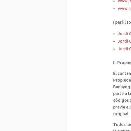
www.j
www.n
I perfil so
Jordi 
Jordi 
Jordi 
II. Propi
El conten
Propieda
Bunayog.
parte o t
códigos d
previa au
original.
Todos lo