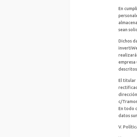
En cumpli
personal
almacenad
sean soli
Dichos da
invertiWe
realizará
empresa u
descrito
El titula
rectifica
dirección
c/Tramont
En todo c
datos sum
V. Políti