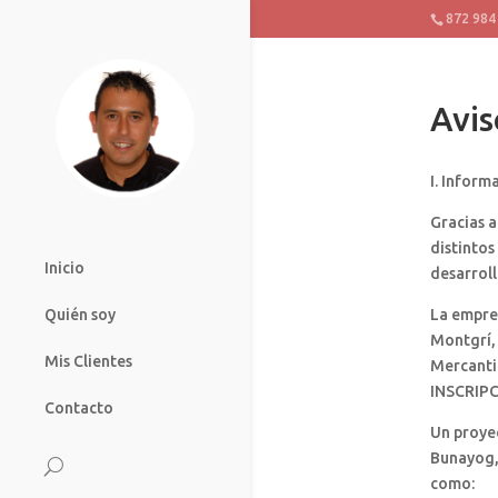
872 984
Avis
I. Inform
Gracias a
distintos
Inicio
desarroll
La empres
Quién soy
Montgrí, 
Mis Clientes
Mercantil
INSCRIPC
Contacto
Un proye
Bunayog, 
como: