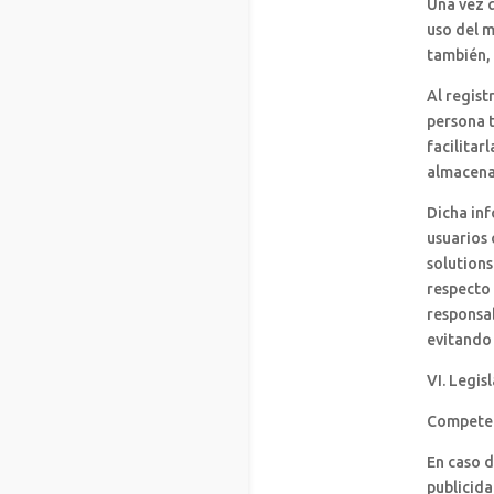
Una vez q
uso del m
también, 
Al regist
persona t
facilita
almacena
Dicha inf
usuarios 
solutions
respecto 
responsab
evitando 
VI. Legis
Competen
En caso d
publicida