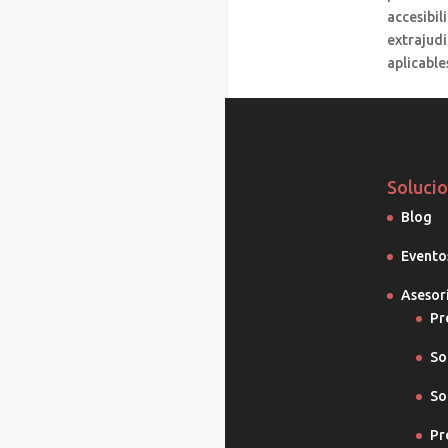
accesibil
extrajudi
aplicable
Soluci
Blog
Evento
Asesor
Pr
So
So
Pr