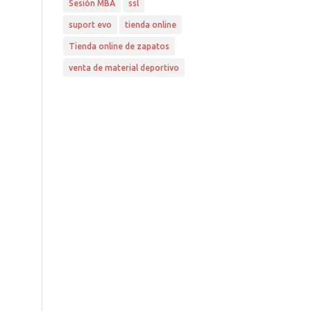
Sesión MBA
ssl
suport evo
tienda online
Tienda online de zapatos
venta de material deportivo