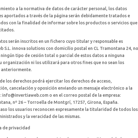
miento a la normativa de datos de carácter personal, los datos
es aportados a través de la página serán debidamente tratados e
os con la finalidad de informar sobre los productos o servicios que
citados.
tos serán inscritos en un fichero cuyo titular y responsable es
b S.L. innova solutions con domicilio postal en CL Tramontana 24, n
 ningún tipo de cesión total o parcial de estos datos a ninguna
 organización ni los utilizará para otros fines que no sean los
s anteriormente.
r de los derechos podrá ejercitar los derechos de acceso,
ción, cancelación y oposición enviando un mensaje electrónico a la
: info@invertiaweb.com o en el correo postal de la empresa:
ana, nº 26 – Torroella de Montgrí, 17257, Girona, España.
aso los usuarios reconocen expresamente la titularidad de todos los
inistrados y la veracidad de las mismas.
ca de privacidad