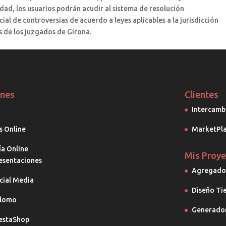
idad, los usuarios podrán acudir al sistema de resolución
cial de controversias de acuerdo a leyes aplicables a la jurisdicción
s de los juzgados de Girona.
ones
Clientes
Intercamb
s Online
MarketPla
ía Online
Mis Proye
esentaciones
Agregador
cial Media
Diseño Ti
lomo
Generador
estaShop