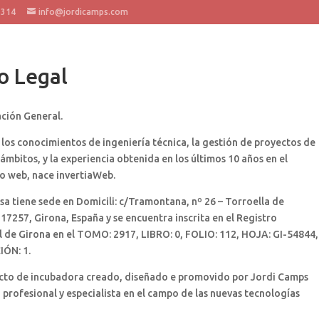
 314
info@jordicamps.com
o Legal
ación General.
 los conocimientos de ingeniería técnica, la gestión de proyectos de
 ámbitos, y la experiencia obtenida en los últimos 10 años en el
o web, nace invertiaWeb.
a tiene sede en Domicili: c/Tramontana, nº 26 – Torroella de
17257, Girona, España y se encuentra inscrita en el Registro
 de Girona en el TOMO: 2917, LIBRO: 0, FOLIO: 112, HOJA: GI-54844,
IÓN: 1.
cto de incubadora creado, diseñado e promovido por Jordi Camps
profesional y especialista en el campo de las nuevas tecnologías