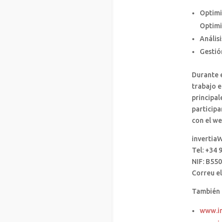
Optimi
Optimi
Análisi
Gestió
Durante 
trabajo e
principa
particip
con el we
invertiaW
Tel: +34 
NIF: B55
Correu e
También a
www.in