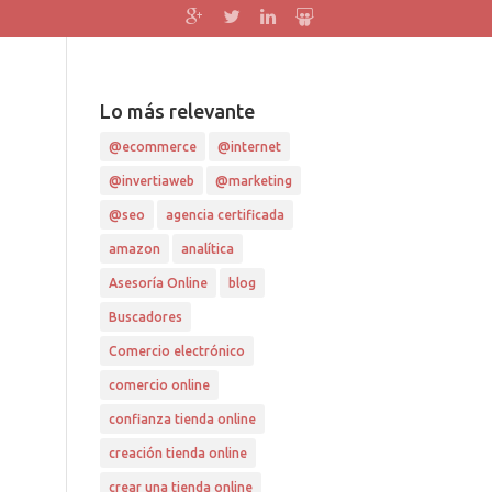
Google+
Twitter
Linkedin
slideshare
Lo más relevante
@ecommerce
@internet
@invertiaweb
@marketing
@seo
agencia certificada
amazon
analítica
Asesoría Online
blog
Buscadores
Comercio electrónico
comercio online
confianza tienda online
creación tienda online
crear una tienda online