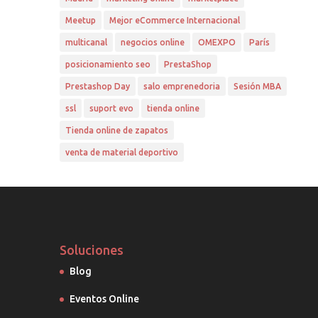
Meetup
Mejor eCommerce Internacional
multicanal
negocios online
OMEXPO
París
posicionamiento seo
PrestaShop
Prestashop Day
salo emprenedoria
Sesión MBA
ssl
suport evo
tienda online
Tienda online de zapatos
venta de material deportivo
Soluciones
Blog
Eventos Online