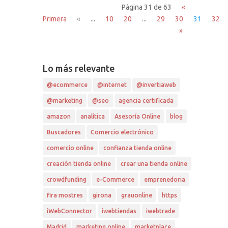
Página 31 de 63
«
Primera
«
...
10
20
...
29
30
31
32
»
Lo más relevante
@ecommerce
@internet
@invertiaweb
@marketing
@seo
agencia certificada
amazon
analítica
Asesoría Online
blog
Buscadores
Comercio electrónico
comercio online
confianza tienda online
creación tienda online
crear una tienda online
crowdfunding
e-Commerce
emprenedoria
fira mostres
girona
grauonline
https
iWebConnector
iwebtiendas
iwebtrade
Madrid
marketing online
marketplace