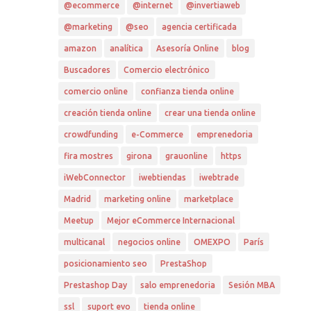
@ecommerce
@internet
@invertiaweb
@marketing
@seo
agencia certificada
amazon
analítica
Asesoría Online
blog
Buscadores
Comercio electrónico
comercio online
confianza tienda online
creación tienda online
crear una tienda online
crowdfunding
e-Commerce
emprenedoria
fira mostres
girona
grauonline
https
iWebConnector
iwebtiendas
iwebtrade
Madrid
marketing online
marketplace
Meetup
Mejor eCommerce Internacional
multicanal
negocios online
OMEXPO
París
posicionamiento seo
PrestaShop
Prestashop Day
salo emprenedoria
Sesión MBA
ssl
suport evo
tienda online