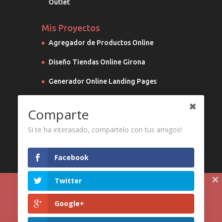
Outlet
Mis Proyectos
Agregador de Productos Online
Diseño Tiendas Online Girona
Generador Online Landing Pages
Marketing Digital
Comparte
Si te ha interasado, compartelo con tus amigos!
Facebook
Twitter
Utilizamos cookies propias y de terceros para
mejorar nuestros servicios y mostrarle publicidad
Google+
relacionada con sus preferencias mediante el
análisis de sus hábitos de navegación.