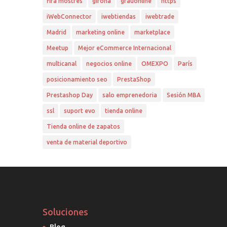
fira mostres
girona
grauonline
https
iWebConnector
iwebtiendas
iwebtrade
Madrid
marketing online
marketplace
Meetup
Mejor eCommerce Internacional
multicanal
negocios online
OMEXPO
París
posicionamiento seo
PrestaShop
Prestashop Day
salo emprenedoria
Sesión MBA
ssl
suport evo
tienda online
Tienda online de zapatos
venta de material deportivo
Soluciones