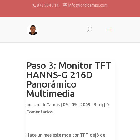
872 984 314
info@jordicamps.com
Paso 3: Monitor TFT
HANNS-G 216D
Panorámico
Multimedia
por
Jordi Camps
| 09 - 09 - 2009 |
Blog
|
0
Comentarios
Hace un mes este monitor TFT dejó de