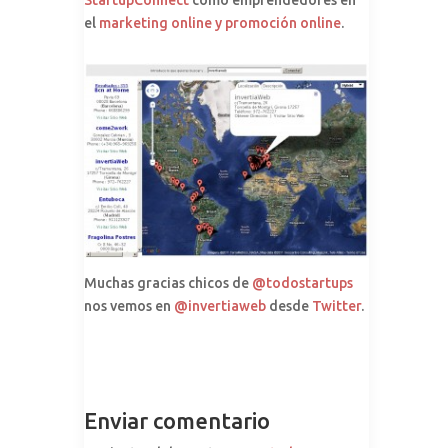
StartupConnect
como emprendedores en
el
marketing online y promoción online
.
Muchas gracias chicos de
@todostartups
nos vemos en
@invertiaweb
desde
Twitter
.
Enviar comentario