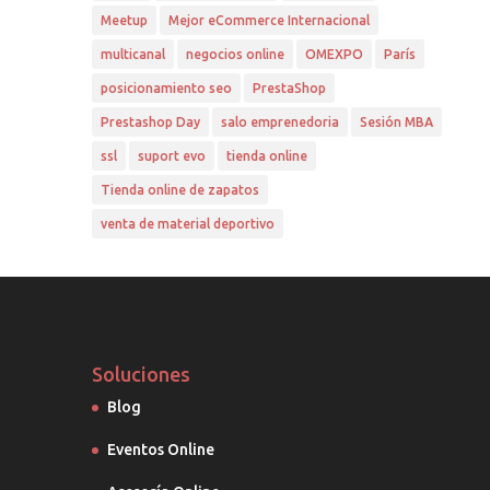
Meetup
Mejor eCommerce Internacional
multicanal
negocios online
OMEXPO
París
posicionamiento seo
PrestaShop
Prestashop Day
salo emprenedoria
Sesión MBA
ssl
suport evo
tienda online
Tienda online de zapatos
venta de material deportivo
Soluciones
Blog
Eventos Online