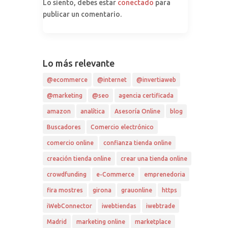
Lo siento, debes estar
conectado
para
publicar un comentario.
Lo más relevante
@ecommerce
@internet
@invertiaweb
@marketing
@seo
agencia certificada
amazon
analítica
Asesoría Online
blog
Buscadores
Comercio electrónico
comercio online
confianza tienda online
creación tienda online
crear una tienda online
crowdfunding
e-Commerce
emprenedoria
fira mostres
girona
grauonline
https
iWebConnector
iwebtiendas
iwebtrade
Madrid
marketing online
marketplace