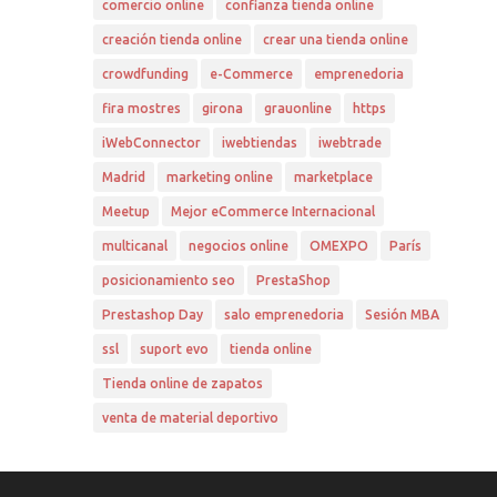
comercio online
confianza tienda online
creación tienda online
crear una tienda online
crowdfunding
e-Commerce
emprenedoria
fira mostres
girona
grauonline
https
iWebConnector
iwebtiendas
iwebtrade
Madrid
marketing online
marketplace
Meetup
Mejor eCommerce Internacional
multicanal
negocios online
OMEXPO
París
posicionamiento seo
PrestaShop
Prestashop Day
salo emprenedoria
Sesión MBA
ssl
suport evo
tienda online
Tienda online de zapatos
venta de material deportivo