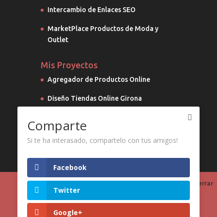
Intercambio de Enlaces SEO
MarketPlace Productos de Moda y
Outlet
Mis Proyectos
Agregador de Productos Online
Diseño Tiendas Online Girona
Generador Online Landing Pages
Comparte
Marketing Digital
Si te ha interasado, compartelo con tus amigos!
Facebook
Utilizamos cookies propias y de terceros para
Twitter
mejorar nuestros servicios y mostrarle
publicidad relacionada con sus preferencias
Google+