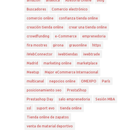
amazon
analítica
Asesoría Online
blog
Buscadores
Comercio electrónico
comercio online
confianza tienda online
creación tienda online
crear una tienda online
crowdfunding
e-Commerce
emprenedoria
fira mostres
girona
grauonline
https
iWebConnector
iwebtiendas
iwebtrade
Madrid
marketing online
marketplace
Meetup
Mejor eCommerce Internacional
multicanal
negocios online
OMEXPO
París
posicionamiento seo
PrestaShop
Prestashop Day
salo emprenedoria
Sesión MBA
ssl
suport evo
tienda online
Tienda online de zapatos
venta de material deportivo