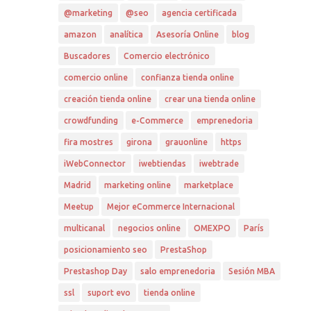
@marketing
@seo
agencia certificada
amazon
analítica
Asesoría Online
blog
Buscadores
Comercio electrónico
comercio online
confianza tienda online
creación tienda online
crear una tienda online
crowdfunding
e-Commerce
emprenedoria
fira mostres
girona
grauonline
https
iWebConnector
iwebtiendas
iwebtrade
Madrid
marketing online
marketplace
Meetup
Mejor eCommerce Internacional
multicanal
negocios online
OMEXPO
París
posicionamiento seo
PrestaShop
Prestashop Day
salo emprenedoria
Sesión MBA
ssl
suport evo
tienda online