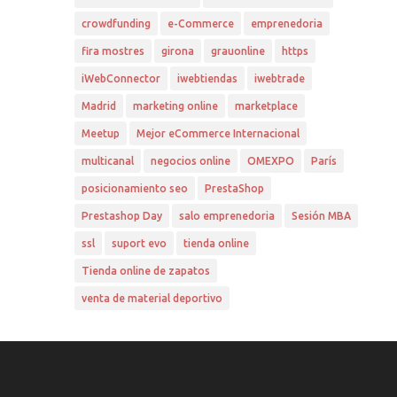
crowdfunding
e-Commerce
emprenedoria
fira mostres
girona
grauonline
https
iWebConnector
iwebtiendas
iwebtrade
Madrid
marketing online
marketplace
Meetup
Mejor eCommerce Internacional
multicanal
negocios online
OMEXPO
París
posicionamiento seo
PrestaShop
Prestashop Day
salo emprenedoria
Sesión MBA
ssl
suport evo
tienda online
Tienda online de zapatos
venta de material deportivo